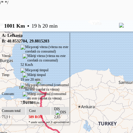
/*
*/
1001 Km
•
19 h 20 min
A: Lefkosia
B: 40.8532704, 29.8815203
Viteză:
52 Km/h
Timp:
19 ore 20 min
Consum:
7,5 l/100 Km
DIS
Consum total
Cost
75,1 l
589 RON
2,85
* unele valori pot fi aproximative