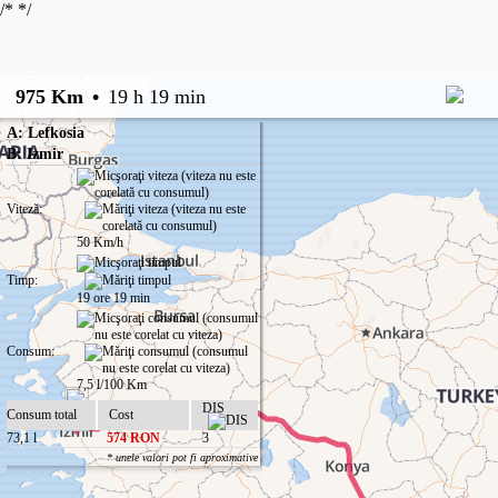
/*
*/
975 Km
•
19 h 19 min
A: Lefkosia
B: Izmir
Viteză:
50 Km/h
Timp:
19 ore 19 min
Consum:
7,5 l/100 Km
DIS
Consum total
Cost
73,1 l
574 RON
3
* unele valori pot fi aproximative