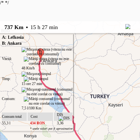
/*
*/
737 Km
•
15 h 27 min
A: Lefkosia
B: Ankara
Viteză:
48 Km/h
Timp:
15 ore 27 min
Consum:
7,5 l/100 Km
DIS
Consum total
Cost
55,3 l
434 RON
3,36
* unele valori pot fi aproximative