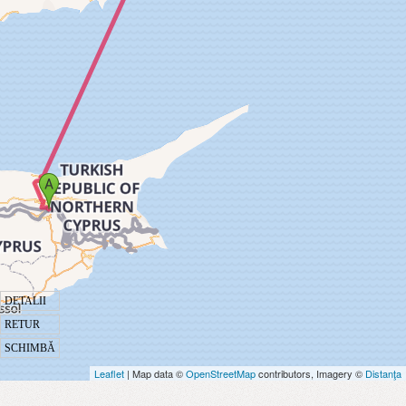
DETALII
RETUR
SCHIMBĂ