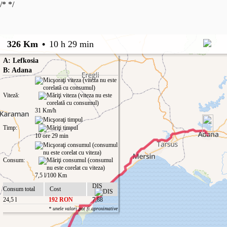
/*
*/
326 Km
•
10 h 29 min
A: Lefkosia
B: Adana
Viteză:
31 Km/h
Timp:
10 ore 29 min
Consum:
7,5 l/100 Km
DIS
Consum total
Cost
24,5 l
192 RON
7,88
* unele valori pot fi aproximative