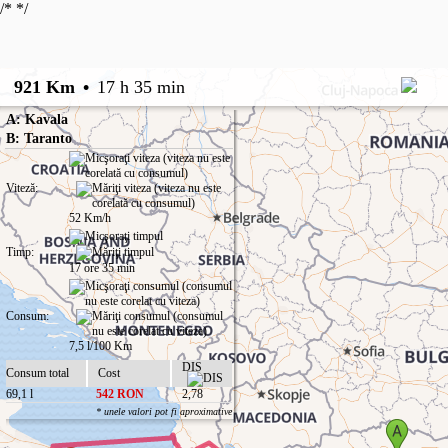
/*
*/
921 Km
•
17 h 35 min
A: Kavala
B: Taranto
Viteză:
52 Km/h
Timp:
17 ore 35 min
Consum:
7,5 l/100 Km
DIS
Consum total
Cost
69,1 l
542 RON
2,78
* unele valori pot fi aproximative