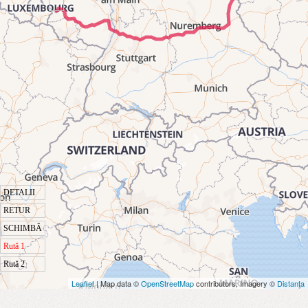
DETALII
RETUR
SCHIMBĂ
Rută 1
Rută 2