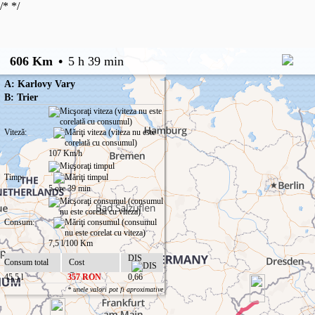
/*
*/
606 Km
•
5 h 39 min
A: Karlovy Vary
B: Trier
Viteză:
107 Km/h
Timp:
5 ore 39 min
Consum:
7,5 l/100 Km
DIS
Consum total
Cost
45,5 l
357 RON
0,66
* unele valori pot fi aproximative