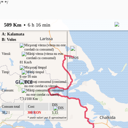
/*
*/
509 Km
•
6 h 16 min
A: Kalamata
B: Volos
Viteză:
81 Km/h
Timp:
6 ore 16 min
Consum:
7,5 l/100 Km
DIS
Consum total
Cost
38,2 l
300 RON
1,15
* unele valori pot fi aproximative