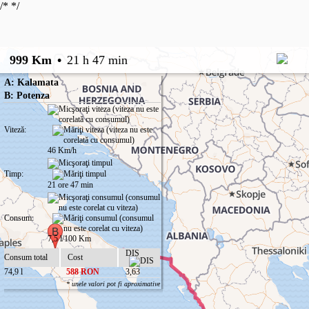
/*
*/
999 Km
•
21 h 47 min
A: Kalamata
B: Potenza
Viteză:
46 Km/h
Timp:
21 ore 47 min
Consum:
7,5 l/100 Km
DIS
Consum total
Cost
74,9 l
588 RON
3,63
* unele valori pot fi aproximative