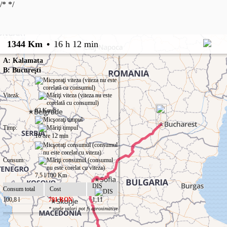
/*
*/
1344 Km
•
16 h 12 min
A: Kalamata
B: Bucureşti
Viteză:
83 Km/h
Timp:
16 ore 12 min
Consum:
7,5 l/100 Km
DIS
Consum total
Cost
100,8 l
791 RON
1,11
* unele valori pot fi aproximative