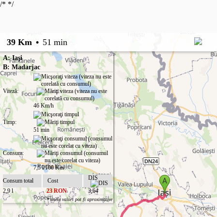
/*
*/
39 Km
•
51 min
A: Iaşi
B: Madarjac
Viteză:
46 Km/h
Timp:
51 min
Consum:
7,5 l/100 Km
DIS
Consum total
Cost
2,9 l
23 RON
3,64
* unele valori pot fi aproximative