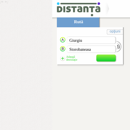
/*
*/
Rută
opţiuni
Adaugă
destinaţie