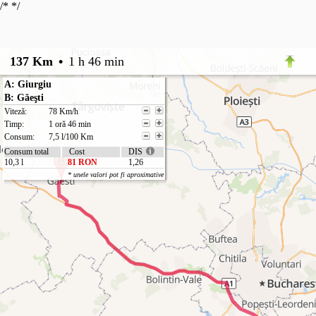
/*
*/
137 Km
•
1 h 46 min
A: Giurgiu
B: Găeşti
Viteză:
78 Km/h
Timp:
1 oră 46 min
Consum:
7,5 l/100 Km
Consum total
Cost
DIS
10,3 l
81 RON
1,26
* unele valori pot fi aproximative