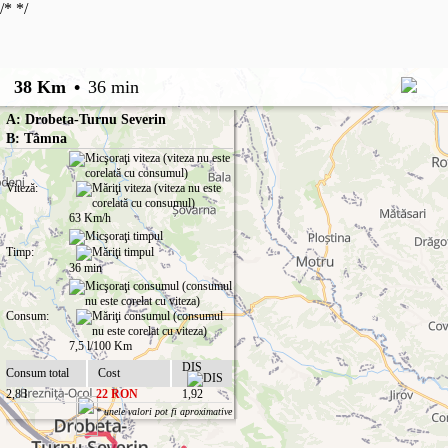
/*
*/
38 Km
•
36 min
A: Drobeta-Turnu Severin
B: Tâmna
Viteză:
63 Km/h
Timp:
36 min
Consum:
7,5 l/100 Km
DIS
Consum total
Cost
2,8 l
22 RON
1,92
* unele valori pot fi aproximative