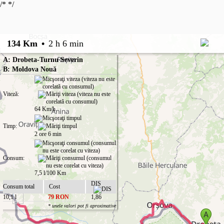
/*
*/
134 Km
•
2 h 6 min
A: Drobeta-Turnu Severin
B: Moldova Nouă
Viteză:
64 Km/h
Timp:
2 ore 6 min
Consum:
7,5 l/100 Km
DIS
Consum total
Cost
10,1 l
79 RON
1,86
* unele valori pot fi aproximative