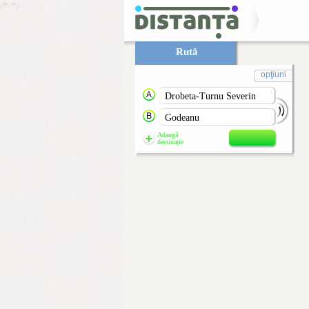
/*
*/
Rută
opţiuni
Adaugă
destinaţie