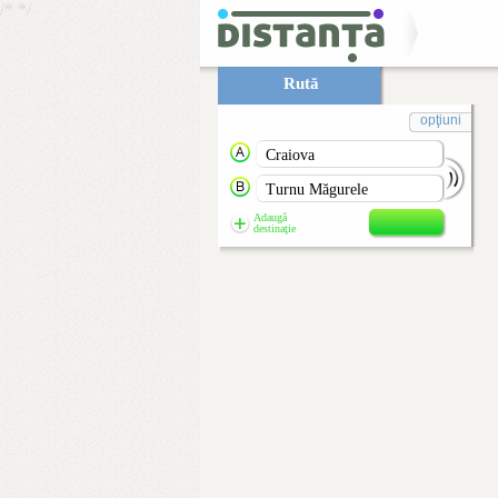
/*
*/
Rută
opţiuni
Adaugă
destinaţie