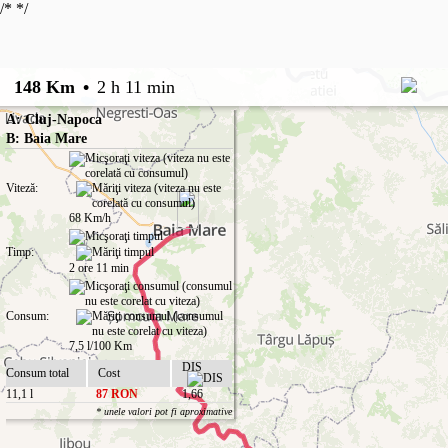
/*
*/
148 Km
•
2 h 11 min
A: Cluj-Napoca
B: Baia Mare
Viteză:
68 Km/h
Timp:
2 ore 11 min
Consum:
7,5 l/100 Km
DIS
Consum total
Cost
11,1 l
87 RON
1,66
* unele valori pot fi aproximative