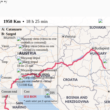
/*
*/
1958 Km
•
18 h 25 min
A: Catanzaro
B: Szeged
Viteză:
106 Km/h
Timp:
18 ore 25 min
Consum:
7,5 l/100 Km
DIS
Consum total
Cost
146,8 l
1153 RON
0,68
* unele valori pot fi aproximative