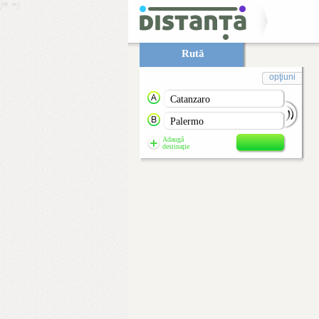
/*
*/
Rută
opţiuni
Adaugă
destinaţie