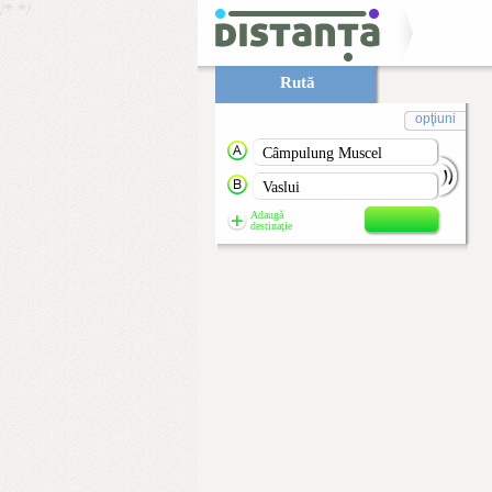
/*
*/
Rută
opţiuni
Adaugă
destinaţie