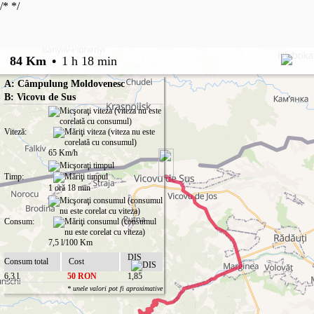
/*
*/
84 Km
•
1 h 18 min
A: Câmpulung Moldovenesc
B: Vicovu de Sus
Viteză:
65 Km/h
Timp:
1 oră 18 min
Consum:
7,5 l/100 Km
DIS
Consum total
Cost
6,3 l
50 RON
1,85
* unele valori pot fi aproximative