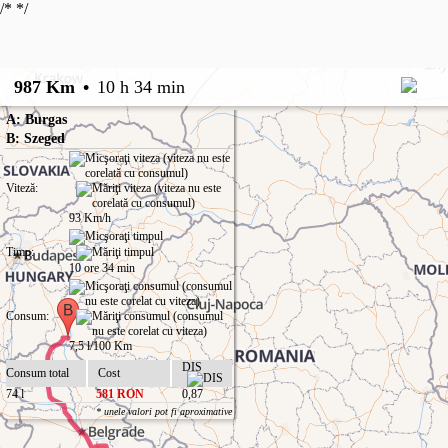
/*
*/
987 Km
•
10 h 34 min
A: Burgas
B: Szeged
Viteză:
93 Km/h
Timp:
10 ore 34 min
Consum:
7,5 l/100 Km
DIS
Consum total
Cost
74 l
581 RON
0,87
* unele valori pot fi aproximative