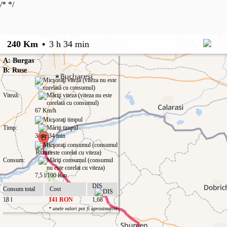
/*
*/
240 Km
•
3 h 34 min
A: Burgas
B: Ruse
Viteză:
67 Km/h
Timp:
3 ore 34 min
Consum:
7,5 l/100 Km
DIS
Consum total
Cost
18 l
141 RON
1,68
* unele valori pot fi aproximative