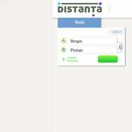
/*
*/
Rută
opţiuni
Adaugă
destinaţie