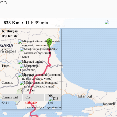
/*
*/
833 Km
•
11 h 39 min
A: Burgas
B: Denizli
Viteză:
72 Km/h
Timp:
11 ore 39 min
Consum:
7,5 l/100 Km
DIS
Consum total
Cost
62,4 l
490 RON
1,49
* unele valori pot fi aproximative