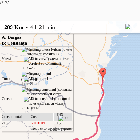
/*
*/
289 Km
•
4 h 21 min
A: Burgas
B: Constanţa
Viteză:
66 Km/h
Timp:
4 ore 21 min
Consum:
7,5 l/100 Km
DIS
Consum total
Cost
21,7 l
170 RON
1,73
* unele valori pot fi aproximative