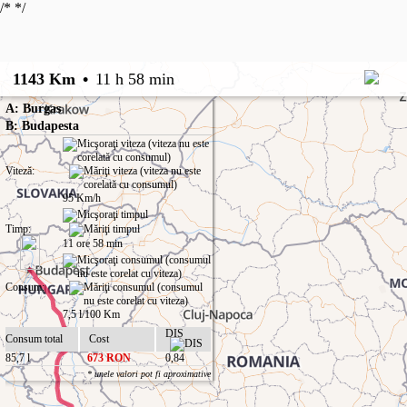
/*
*/
1143 Km
•
11 h 58 min
A: Burgas
B: Budapesta
Viteză:
95 Km/h
Timp:
11 ore 58 min
Consum:
7,5 l/100 Km
DIS
Consum total
Cost
85,7 l
673 RON
0,84
* unele valori pot fi aproximative