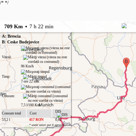
/*
*/
709 Km
•
7 h 22 min
A: Brescia
B: Ceske Budejovice
Viteză:
96 Km/h
Timp:
7 ore 22 min
Consum:
7,5 l/100 Km
DIS
Consum total
Cost
53,2 l
417 RON
0,82
* unele valori pot fi aproximative