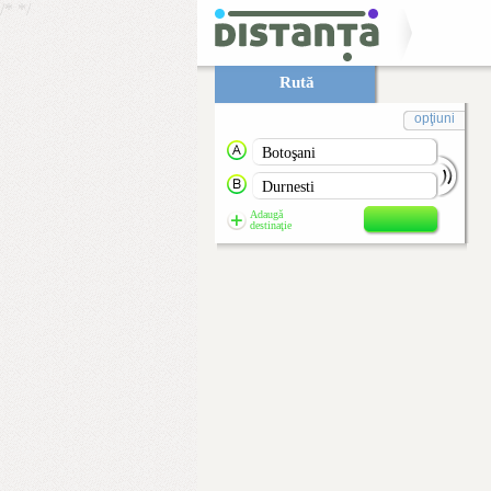
/*
*/
Rută
opţiuni
Adaugă
destinaţie