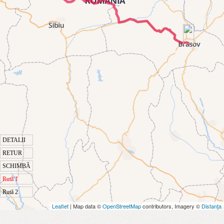
DETALII
RETUR
SCHIMBĂ
Rută 1
Rută 2