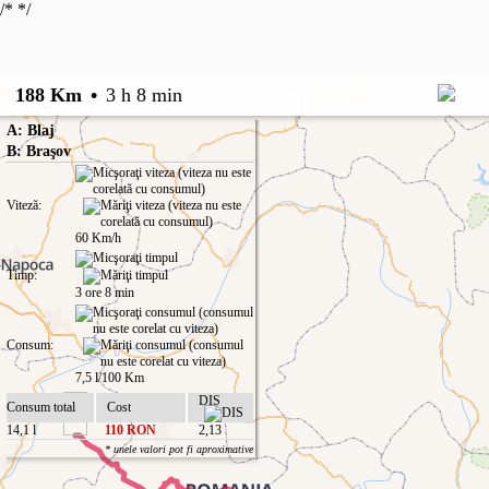
/*
*/
188 Km
•
3 h 8 min
A: Blaj
B: Braşov
Viteză:
60 Km/h
Timp:
3 ore 8 min
Consum:
7,5 l/100 Km
DIS
Consum total
Cost
14,1 l
110 RON
2,13
* unele valori pot fi aproximative