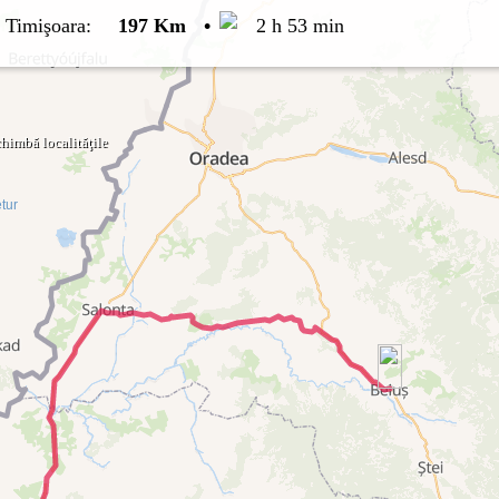
-
Timişoara
:
197 Km
•
2 h 53 min
himbă localităţile
tur