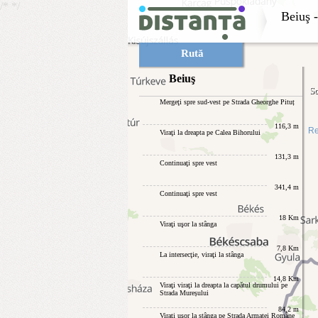
/*
*/
Beiuş
Rută
Beiuş
Sc
Mergeţi spre sud-vest pe Strada Gheorghe Pituț
116,3 m
Re
Viraţi la dreapta pe Calea Bihorului
131,3 m
Continuaţi spre vest
341,4 m
Continuaţi spre vest
18 Km
Viraţi uşor la stânga
7,8 Km
La intersecţie, viraţi la stânga
14,8 Km
Viraţi viraţi la dreapta la capătul drumului pe
Strada Mureșului
84,2 m
Viraţi uşor la stânga pe Strada Armatei Române