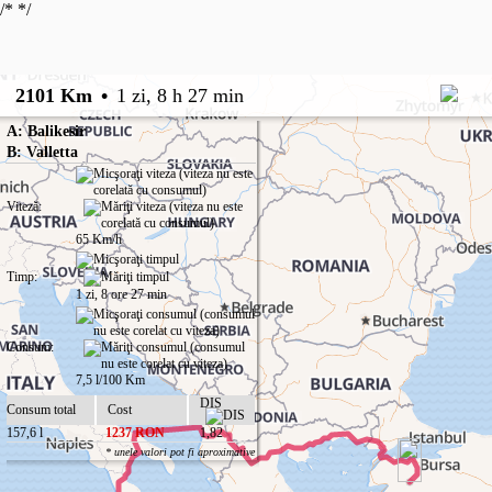
/*
*/
2101 Km
•
1 zi, 8 h 27 min
A: Balikesir
B: Valletta
Viteză:
65 Km/h
Timp:
1 zi, 8 ore 27 min
Consum:
7,5 l/100 Km
DIS
Consum total
Cost
157,6 l
1237 RON
1,82
* unele valori pot fi aproximative