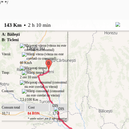
/*
*/
143 Km
•
2 h 10 min
A: Băileşti
B: Ticleni
Viteză:
66 Km/h
Timp:
2 ore 10 min
Consum:
7,5 l/100 Km
DIS
Consum total
Cost
10,7 l
84 RON
1,74
* unele valori pot fi aproximative