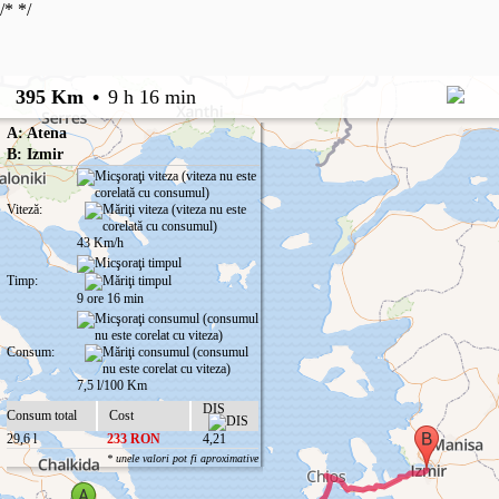
/*
*/
395 Km
•
9 h 16 min
A: Atena
B: Izmir
Viteză:
43 Km/h
Timp:
9 ore 16 min
Consum:
7,5 l/100 Km
DIS
Consum total
Cost
29,6 l
233 RON
4,21
* unele valori pot fi aproximative