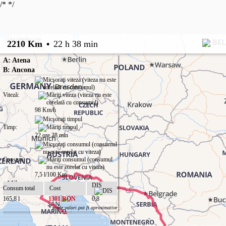
/*
*/
2210 Km
•
22 h 38 min
A: Atena
B: Ancona
Viteză:
98 Km/h
Timp:
22 ore 38 min
Consum:
7,5 l/100 Km
DIS
Consum total
Cost
165,8 l
1301 RON
0,8
* unele valori pot fi aproximative