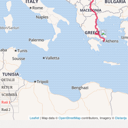
DETALII
RETUR
SCHIMBĂ
Rută 1
Rută 2