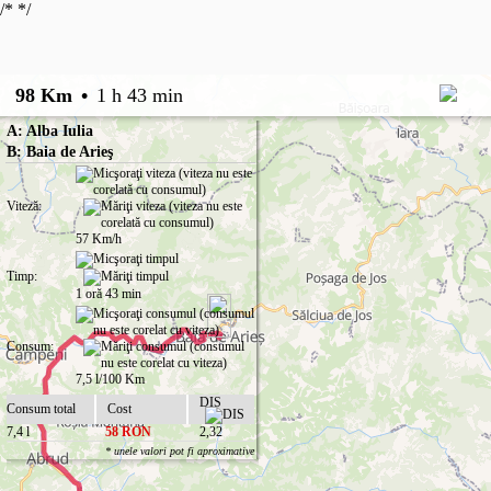
/*
*/
98 Km
•
1 h 43 min
A: Alba Iulia
B: Baia de Arieş
Viteză:
57 Km/h
Timp:
1 oră 43 min
Consum:
7,5 l/100 Km
DIS
Consum total
Cost
7,4 l
58 RON
2,32
* unele valori pot fi aproximative